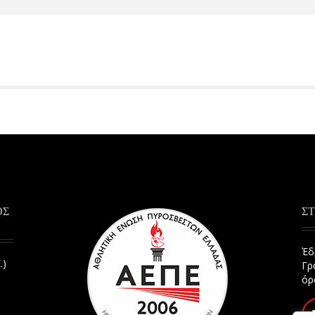
ΟΣ
ΣΤ
Έδ
.)
Γρ
όρ