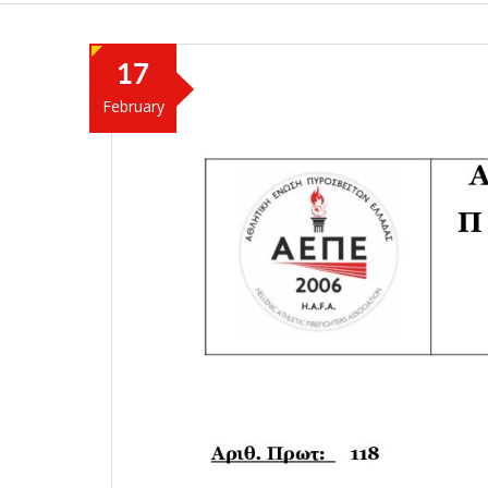
17
February