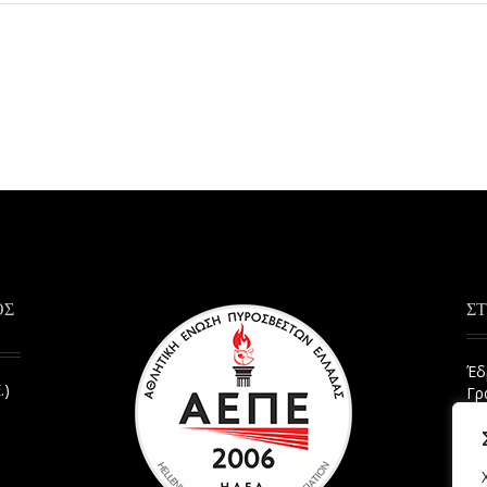
ΟΣ
ΣΤ
Έδ
.)
Γρ
όρ