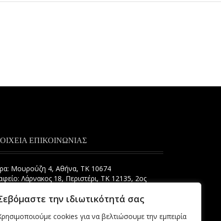
ΟΙΧΕΙΑ ΕΠΙΚΟΙΝΩΝΙΑΣ
ρα: Μουρούζη 4, Αθήνα, ΤΚ 10674
αφείο: Λάρνακος 18, Περιστέρι, ΤΚ 12135, 2ος
οφος.
Σεβόμαστε την ιδιωτικότητά σας
info@aepe.gr
Χρησιμοποιούμε cookies για να βελτιώσουμε την εμπειρία