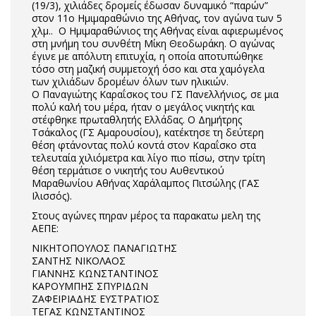
(19/3), χιλιάδες δρομείς έδωσαν δυναμικό “παρών”
στον 11ο Ημιμαραθώνιο της Αθήνας, τον αγώνα των 5
χλμ.. Ο Ημιμαραθώνιος της Αθήνας είναι αφιερωμένος
στη μνήμη του συνθέτη Μίκη Θεοδωράκη. Ο αγώνας
έγινε με απόλυτη επιτυχία, η οποία αποτυπώθηκε
τόσο στη μαζική συμμετοχή όσο και στα χαμόγελα
των χιλιάδων δρομέων όλων των ηλικιών.
Ο Παναγιώτης Καραΐσκος του ΓΣ Πανελλήνιος, σε μια
πολύ καλή του μέρα, ήταν ο μεγάλος νικητής και
στέφθηκε πρωταθλητής Ελλάδας. Ο Δημήτρης
Τσάκαλος (ΓΣ Αμαρουσίου), κατέκτησε τη δεύτερη
θέση φτάνοντας πολύ κοντά στον Καραΐσκο στα
τελευταία χιλιόμετρα και λίγο πιο πίσω, στην τρίτη
θέση τερμάτισε ο νικητής του Αυθεντικού
Μαραθωνίου Αθήνας Χαράλαμπος Πιτσώλης (ΓΑΣ
Ιλισσός).
Στους αγώνες πηραν μέρος τα παρακατω μελη της
ΑΕΠΕ:
ΝΙΚΗΤΟΠΟΥΛΟΣ ΠΑΝΑΓΙΩΤΗΣ
ΣΑΝΤΗΣ ΝΙΚΟΛΑΟΣ
ΓΙΑΝΝΗΣ ΚΩΝΣΤΑΝΤΙΝΟΣ
ΚΑΡΟΥΜΠΗΣ ΣΠΥΡΙΔΩΝ
ΖΑΦΕΙΡΙΑΔΗΣ ΕΥΣΤΡΑΤΙΟΣ
ΤΕΓΑΣ ΚΩΝΣΤΑΝΤΙΝΟΣ