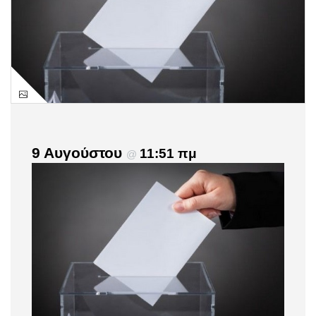
9 Αυγούστου
11:51 πμ
@