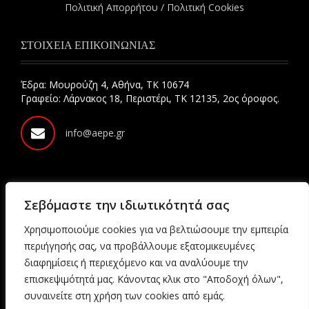
Πολιτική Απορρήτου / Πολιτική Cookies
ΣΤΟΙΧΕΙΑ ΕΠΙΚΟΙΝΩΝΙΑΣ
Έδρα: Μουρούζη 4, Αθήνα, ΤΚ 10674
Γραφείο: Λάρνακος 18, Περιστέρι, ΤΚ 12135, 2ος όροφος.
info@aepe.gr
NEWSLETTER
Σεβόμαστε την ιδιωτικότητά σας
Χρησιμοποιούμε cookies για να βελτιώσουμε την εμπειρία
περιήγησής σας, να προβάλλουμε εξατομικευμένες
ΕΓΓΡΑΦΗ
διαφημίσεις ή περιεχόμενο και να αναλύουμε την
επισκεψιμότητά μας.
Κάνοντας κλικ στο "Αποδοχή όλων",
συναινείτε στη χρήση των cookies από εμάς.