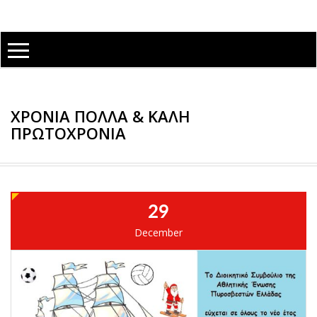
ΧΡΌΝΙΑ ΠΟΛΛΆ & ΚΑΛΉ
ΠΡΩΤΟΧΡΟΝΙΆ
29
December